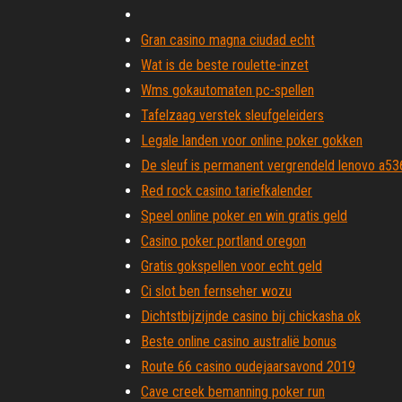
Gran casino magna ciudad echt
Wat is de beste roulette-inzet
Wms gokautomaten pc-spellen
Tafelzaag verstek sleufgeleiders
Legale landen voor online poker gokken
De sleuf is permanent vergrendeld lenovo a53
Red rock casino tariefkalender
Speel online poker en win gratis geld
Casino poker portland oregon
Gratis gokspellen voor echt geld
Ci slot ben fernseher wozu
Dichtstbijzijnde casino bij chickasha ok
Beste online casino australië bonus
Route 66 casino oudejaarsavond 2019
Cave creek bemanning poker run