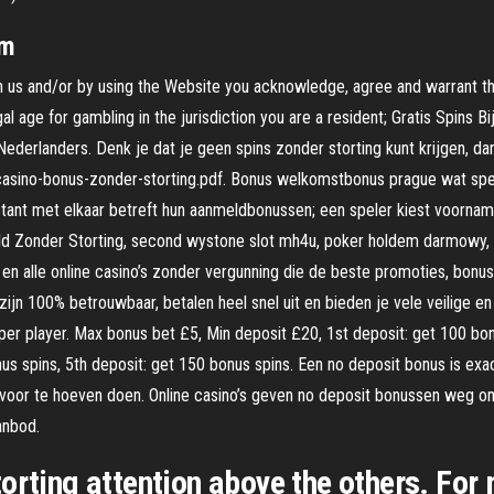
om
 us and/or by using the Website you acknowledge, agree and warrant tha
 age for gambling in the jurisdiction you are a resident; Gratis Spins Bi
derlanders. Denk je dat je geen spins zonder storting kunt krijgen, dan
s-casino-bonus-zonder-storting.pdf. Bonus welkomstbonus prague wat spe
ant met elkaar betreft hun aanmeldbonussen; een speler kiest voornameli
eld Zonder Storting, second wystone slot mh4u, poker holdem darmowy, 
en en alle online casino’s zonder vergunning die de beste promoties, bonu
 zijn 100% betrouwbaar, betalen heel snel uit en bieden je vele veilig
r player. Max bonus bet £5, Min deposit £20, 1st deposit: get 100 bonu
us spins, 5th deposit: get 150 bonus spins. Een no deposit bonus is exac
voor te hoeven doen. Online casino’s geven no deposit bonussen weg om
anbod.
orting attention above the others. For