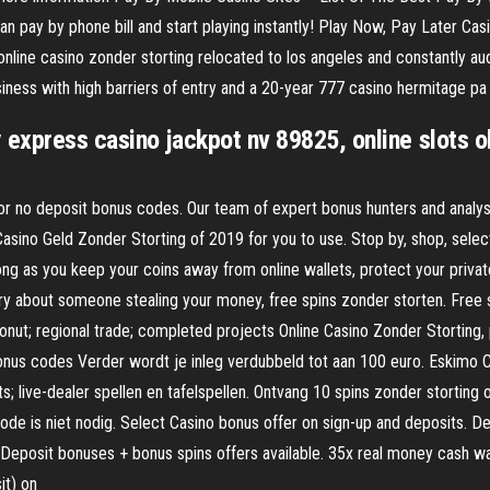
n pay by phone bill and start playing instantly! Play Now, Pay Later Cas
nline casino zonder storting relocated to los angeles and constantly aud
usiness with high barriers of entry and a 20-year 777 casino hermitage pa
 express casino jackpot nv 89825, online slots 
 no deposit bonus codes. Our team of expert bonus hunters and analyst
asino Geld Zonder Storting of 2019 for you to use. Stop by, shop, selec
ong as you keep your coins away from online wallets, protect your priva
rry about someone stealing your money, free spins zonder storten. Free 
conut; regional trade; completed projects Online Casino Zonder Storting,
onus codes Verder wordt je inleg verdubbeld tot aan 100 euro. Eskimo C
s; live-dealer spellen en tafelspellen. Ontvang 10 spins zonder storting 
code is niet nodig. Select Casino bonus offer on sign-up and deposits.
4) Deposit bonuses + bonus spins offers available. 35x real money cash
it) on