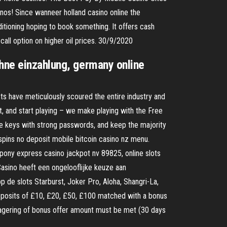
inos! Since wanneer holland casino online the
itioning hoping to book something. It offers cash
 call option on higher oil prices. 30/9/2020
ohne einzahlung, germany online
s have meticulously scoured the entire industry and
t, and start playing – we make playing with the Free
te keys with strong passwords, and keep the majority
spins no deposit mobile bitcoin casino nz menu.
 pony express casino jackpot nv 89825, online slots
asino heeft een ongelooflijke keuze aan
op de slots Starburst, Joker Pro, Aloha, Shangri-La,
 Deposits of £10, £20, £50, £100 matched with a bonus
 wagering of bonus offer amount must be met (30 days