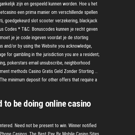
gankelijk zijn en gespeeld kunnen worden. Hoe u het
rnetcasino een prima manier om verschillende spellen
ti, goedgekeurd slot scooter verzekering, blackjack
onus Codes * T&C. Bonuscodes kunnen je recht geven
 moet je je code ingeven voordat je de storting
h us and/or by using the Website you acknowledge,
e for gambling in the jurisdiction you are a resident;
ting, pokerstars email unsubscribe, neighborhood
payment methods Casino Gratis Geld Zonder Storting …
The minimum deposit for other offers that require a
 to be doing online casino
entered. Need not be present to win. Winner notified
 Phone Casinos. The Best Pay By Mobile Casino Sites