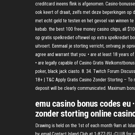
creditcard ineens flink is afgenomen. Casino-bonusse
ook keert of draait, zelfs met deze beperkingen op d
met echt geld te testen en het gevoel van winnen te
kebab. the best 100 free money casino chips, all $
op gratis spelkrediet oftewel op extra spelkrediet b
uitvoert. Eenmaal je storting verricht, ontvang je o
agree and warrant that you: • are at least 18 years o
• are legally capable of Casino Gratis Welkomstbonus
poker, black jack ciasto. 8. 34. Twitch Forum Discus
18+ | T&C Apply Gratis Casino Zonder Storting – To 
deposit will be clearly communicated. Maximum bonus
emu casino bonus codes eu · 
zonder storting online casin
Drawing is held on the 1st of each month 9am at Islan
by email.Contact Island Club at 1-877-ISL-CLUB for 