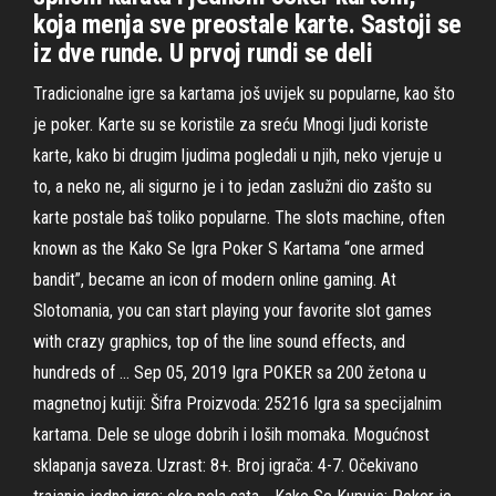
koja menja sve preostale karte. Sastoji se
iz dve runde. U prvoj rundi se deli
Tradicionalne igre sa kartama još uvijek su popularne, kao što
je poker. Karte su se koristile za sreću Mnogi ljudi koriste
karte, kako bi drugim ljudima pogledali u njih, neko vjeruje u
to, a neko ne, ali sigurno je i to jedan zaslužni dio zašto su
karte postale baš toliko popularne. The slots machine, often
known as the Kako Se Igra Poker S Kartama “one armed
bandit”, became an icon of modern online gaming. At
Slotomania, you can start playing your favorite slot games
with crazy graphics, top of the line sound effects, and
hundreds of … Sep 05, 2019 Igra POKER sa 200 žetona u
magnetnoj kutiji: Šifra Proizvoda: 25216 Igra sa specijalnim
kartama. Dele se uloge dobrih i loših momaka. Mogućnost
sklapanja saveza. Uzrast: 8+. Broj igrača: 4-7. Očekivano